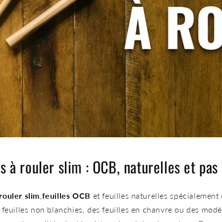
es à rouler slim : OCB, naturelles et pas
 rouler slim
,
feuilles OCB
et feuilles naturelles spécialemen
euilles non blanchies, des feuilles en chanvre ou des modè