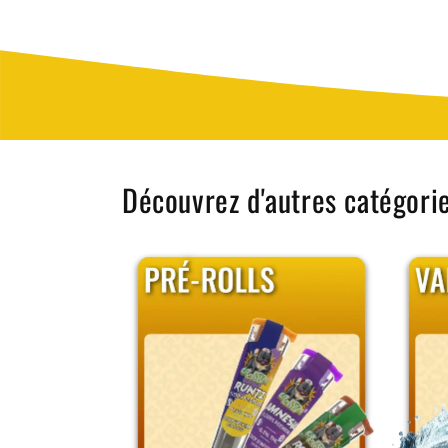
Toutes les feuilles ne proposent pas la m
Les feuilles non blanchies séduisent par leu
brut et authentique. Cert
Découvrez d'autres catégori
Les feuilles slim sont aujourd’hui les 
Elles offrent une combustion plus lente, c
Un