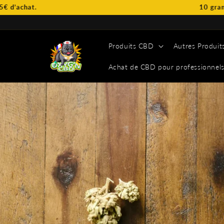
et
10 grammes de CBD OFFE
passer
au
contenu
Produits CBD
Autres Produit
Achat de CBD pour professionnel