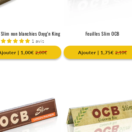
s Slim non blanchies Oxyg’n King
Feuilles Slim OCB
1 avis
Ajouter | 1,00€
Ajouter | 1,75€
2,00€
2,10€