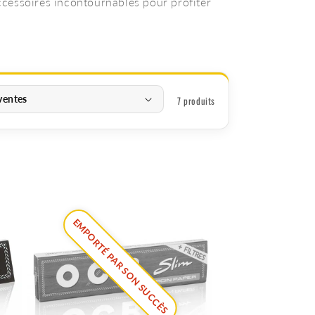
ccessoires incontournables pour profiter
7 produits
EMPORTÉ PAR SON SUCCÈS