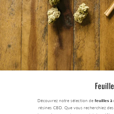
Feuill
Découvrez notre sélection de
feuilles à
résines CBD. Que vous recherchiez des f