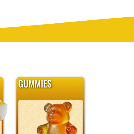
otamment pour leur format pratique et leur
les feuilles en chanvre offrent un rendu plus
age plus simple et rapide.
d’obtenir un roulage plus propre et plus
 résines. Ce format convient aussi bien aux
les