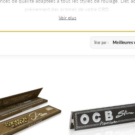
nces de qualité adaptées à tous les styles de roulage. Des a
pleinement des arômes de votre CBD.
Trier par :