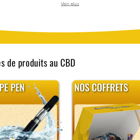
Les différents types de feuilles à rouler
ême expérience. Les feuilles slim sont les plus répandues, n
combustion plus lente.
r aspect plus naturel, sans traitement chimique, tandis que 
aines versions incluent également des cartons, pour un roul
es de produits au CBD
Pourquoi privilégier des feuilles slim ?
plus utilisées pour rouler le CBD. Leur format allongé permet 
homogène.
e qui permet de mieux apprécier les arômes des fleurs et des
utilisateurs occasionnels qu’aux consommateurs réguliers.
e sélection de feuilles OCB fiables et accessib