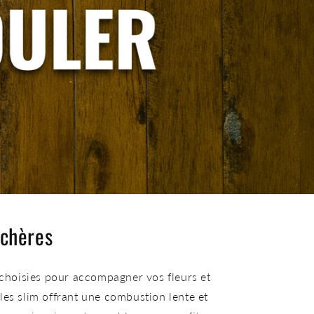
 chères
t choisies pour accompagner vos fleurs et
les slim offrant une combustion lente et