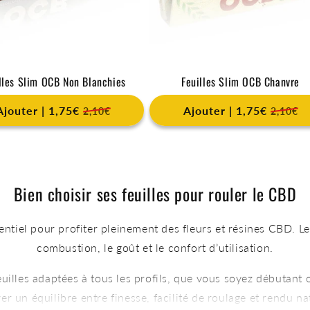
lles Slim OCB Non Blanchies
Feuilles Slim OCB Chanvre
Ajouter | 1,75€
Ajouter | 1,75€
2,10€
2,10€
Bien choisir ses feuilles pour rouler le CBD
sentiel pour profiter pleinement des fleurs et résines CBD. Le
combustion, le goût et le confort d’utilisation.
feuilles adaptées à tous les profils, que vous soyez débutant
er un équilibre entre finesse, facilité de roulage et rendu na