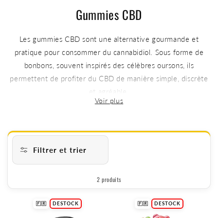
Gummies CBD
Les gummies CBD sont une alternative gourmande et
pratique pour consommer du cannabidiol. Sous forme de
bonbons, souvent inspirés des célèbres oursons, ils
permettent de profiter du CBD de manière simple, discrète
et agréable.
Appréciés pour leur goût et leur facilité d’utilisation, ils
constituent une option idéale pour celles et ceux qui
souhaitent éviter l’amertume naturelle du chanvre tout en
Filtrer et trier
profitant de ses propriétés.
2 produits
G
🇫🇷
DESTOCK
🇫🇷
DESTOCK