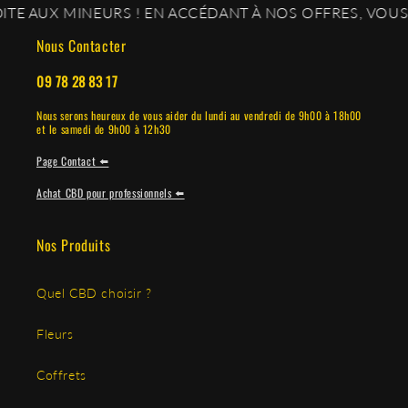
 MINEURS ! EN ACCÉDANT À NOS OFFRES, VOUS CONFIR
garantir sa conformité et sa qualité.
Nous Contacter
Disponibles en plusieurs saveurs et concentrations, ils
permettent de profiter d’une expérience à la fois
09 78 28 83 17
gourmande et maîtrisée.
Nous serons heureux de vous aider du lundi au vendredi de 9h00 à 18h00
et le samedi de 9h00 à 12h30
Pourquoi acheter vos gummies CBD chez OXYG'N
CBD ?
Page Contact ⬅️
Achat CBD pour professionnels ⬅️
Nous sélectionnons nos gummies avec une attention
particulière portée à la qualité des ingrédients, à la
Nos Produits
traçabilité et à la régularité. Tous nos produits sont testés en
laboratoire et respectent les normes en vigueur.
Quel CBD choisir ?
Nous vous proposons également une livraison rapide et
Fleurs
discrète, ainsi qu’un service client à votre écoute pour vous
accompagner dans votre choix.
Coffrets