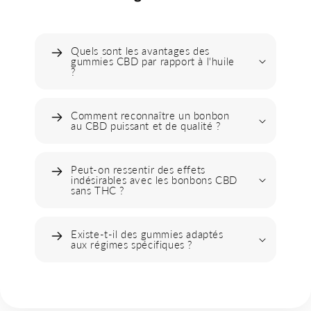
être présents, notamment dans certaines formules, et sont
souvent associés à une expérience plus orientée vers la
Quels sont les avantages des
relaxation.
gummies CBD par rapport à l'huile
?
Les effets des gummies CBD
Détente et bien-être
Comment reconnaître un bonbon
au CBD puissant et de qualité ?
Les gummies CBD sont généralement utilisés pour favoriser
la relaxation et accompagner les moments de détente. Leur
Peut-on ressentir des effets
format les rend particulièrement adaptés à une utilisation
indésirables avec les bonbons CBD
sans THC ?
simple au quotidien.
Effet progressif et durable
Existe-t-il des gummies adaptés
aux régimes spécifiques ?
Contrairement à la vaporisation, les gummies passent par le
système digestif. Les effets mettent donc plus de temps à
apparaître, mais peuvent durer plus longtemps.