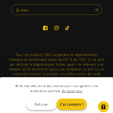
E-mail
Facebook
Instagram
TikTok
Tous nos produits CBD respectent la réglementation
française et contiennent moins de 0,3 % de THC. Ils ne sont
pas destinés à diagnostiquer, traiter, guérir ou prévenir une
maladie, et ne doivent en aucun cas remplacer un avis ou un
traitement médical. Consultez un professionnel de santé
avant toute utilisation, en particulier si vous êtes enceinte,
allaitez ou suivez un traitement. Produits réservés aux
🍪 Ce site web utilise des cookies pour vous garantir une
adultes.
expérience optimale.
En savoir plus
Moyens
Refuser
J'ai compris !
de
© 2026,
OXYG'N
®.
paiement