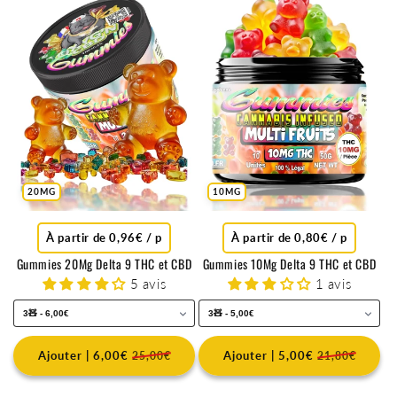
u
m
m
i
e
s
T
20MG
10MG
H
C
À partir de 0,96€ / p
À partir de 0,80€ / p
e
Gummies 20Mg Delta 9 THC et CBD
Gummies 10Mg Delta 9 THC et CBD
t
5 avis
1 avis
C
B
Ajouter | 6,00€
Ajouter | 5,00€
25,00€
21,80€
D