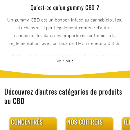
Qu’est-ce qu’un gummy CBD ?
Un gummy CBD est un bonbon infusé au cannabidiol, issu
du chanvre. Il peut également contenir d’autres
cannabinoïdes dans des proportions conformes à la
réglementation, avec un taux de THC inférieur à 0,3 %.
Faciles à transporter et à conserver, les gummies sont
généralement conditionnés dans des boîtes hermétiques
permettant de préserver leur fraîcheur et leur qualité dans
le temps.
Découvrez d'autres catégories de produits
Pourquoi choisir les gummies CBD ?
au CBD
Les gummies CBD offrent une expérience différente des
autres formes de consommation. Leur absorption se fait par
voie digestive, ce qui entraîne une montée plus progressive
mais des effets souvent plus durables.