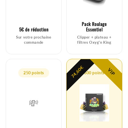
Pack Roulage
5€ de réduction
Essentiel
Sur votre prochaine
Clipper + plateau +
commande
filtres Oxyg'n King
74,60€
VIP
250 points
600 points
💸