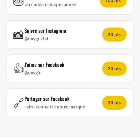
🎂
100 pts
Un cadeau chaque année
Suivre sur Instagram
📸
20 pts
@oxygncbd
J'aime sur Facebook
👍
20 pts
@oxyg'n
Partager sur Facebook
🔗
30 pts
Faire connaitre notre marque