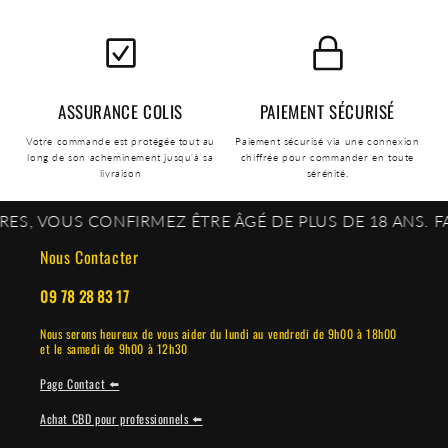
ASSURANCE COLIS
PAIEMENT SÉCURISÉ
Votre commande est protégée tout au
Paiement sécurisé via une connexion
long de son acheminement jusqu'à sa
chiffrée pour commander en toute
livraison
sérénité.
CONFIRMEZ ÊTRE ÂGÉ DE PLUS DE 18 ANS. FAITES VOU
Nous Contacter
09 78 28 83 17
Nous serons heureux de vous aider du lundi au vendredi de 9h00 à 18h00
et le samedi de 9h00 à 12h30
Page Contact ⬅️
Achat CBD pour professionnels ⬅️