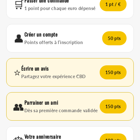
Passer une commande
🛒
1 pt / €
1 point pour chaque euro dépensé
Créer un compte
👤
50 pts
Points offerts à l’inscription
Écrire un avis
⭐
150 pts
Partagez votre expérience CBD
Parrainer un ami
👥
150 pts
Dès sa première commande validée
Votre anniversaire