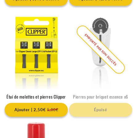
i
q
u
e
EMPORTÉ PAR SON SUCCÈS
t
Étui de molettes et pierres Clipper
Pierres pour briquet essence x6
Ajouter | 2,50€
Épuisé
5,00€