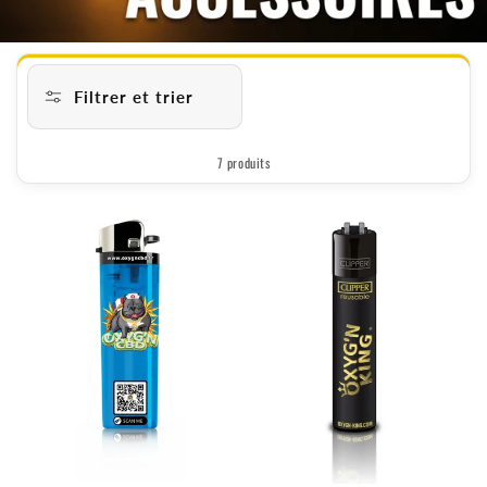
Filtrer et trier
7 produits
B
r
i
q
u
e
t
s