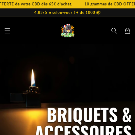
et
TE de votre CBD dès 65€ d’achat.
10 grammes de CBD OFFERT à pa
passer
au
4.83/5 ⭐️ selon-vous ! + de 1000 📦
contenu
Panier