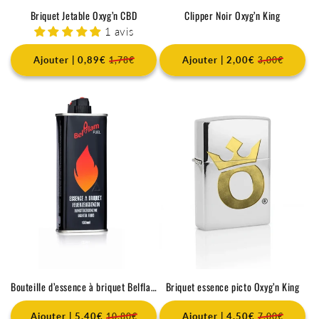
&
Briquet Jetable Oxyg’n CBD
Clipper Noir Oxyg’n King
a
1 avis
c
Ajouter | 0,89€
Ajouter | 2,00€
1,78€
3,00€
c
e
s
s
o
i
r
e
s
b
Bouteille d’essence à briquet Belflam 133 ml
Briquet essence picto Oxyg’n King
r
Ajouter | 5,40€
Ajouter | 4,50€
10,80€
7,00€