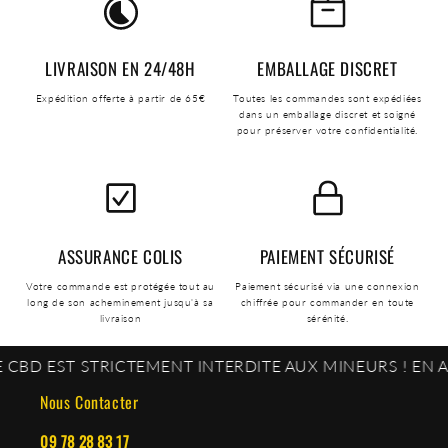
LIVRAISON EN 24/48H
EMBALLAGE DISCRET
Expédition offerte à partir de 65€
Toutes les commandes sont expédiées
dans un emballage discret et soigné
pour préserver votre confidentialité.
ASSURANCE COLIS
PAIEMENT SÉCURISÉ
Votre commande est protégée tout au
Paiement sécurisé via une connexion
long de son acheminement jusqu'à sa
chiffrée pour commander en toute
livraison
sérénité.
CTEMENT INTERDITE AUX MINEURS ! EN ACCÉDANT À NO
Nous Contacter
09 78 28 83 17