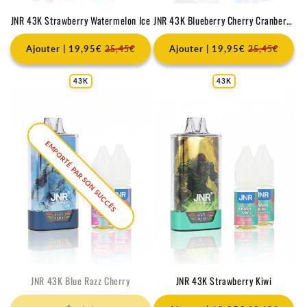
JNR 43K Strawberry Watermelon Ice
JNR 43K Blueberry Cherry Cranberry
Ajouter | 19,95€
Ajouter | 19,95€
25,45€
25,45€
43K
43K
EMPORTÉ PAR SON SUCCÈS
JNR 43K Blue Razz Cherry
JNR 43K Strawberry Kiwi