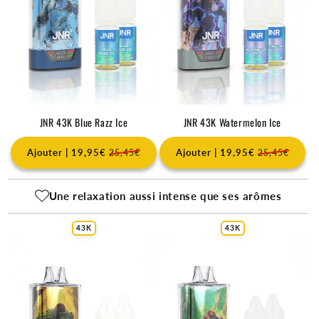
JNR 43K Blue Razz Ice
JNR 43K Watermelon Ice
Ajouter | 19,95€
Ajouter | 19,95€
25,45€
25,45€
Une relaxation aussi intense que ses arômes
43K
43K