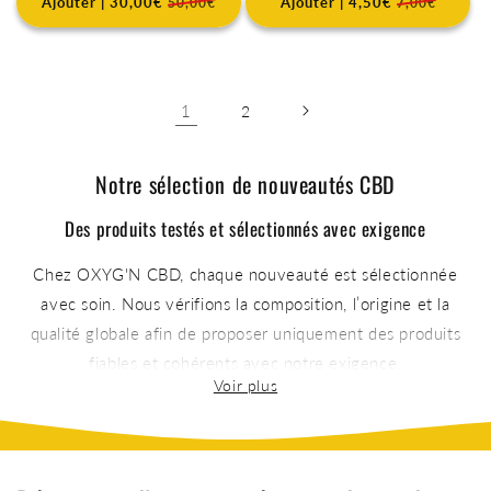
Ajouter | 30,00€
Ajouter | 4,50€
50,00€
7,00€
1
2
Notre sélection de nouveautés CBD
Des produits testés et sélectionnés avec exigence
Chez OXYG'N CBD, chaque nouveauté est sélectionnée
avec soin. Nous vérifions la composition, l’origine et la
qualité globale afin de proposer uniquement des produits
fiables et cohérents avec notre exigence.
Notre objectif est simple : proposer des références qui ont
un réel intérêt au quotidien, sans suivre uniquement les
tendances.