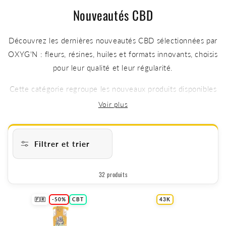
Nouveautés CBD
Découvrez les dernières nouveautés CBD sélectionnées par
OXYG'N : fleurs, résines, huiles et formats innovants, choisis
pour leur qualité et leur régularité.
Cette catégorie regroupe les nouveaux produits disponibles
sur notre boutique, avec une attention particulière portée
aux arômes, à la composition et à l’expérience globale.
Filtrer et trier
32 produits
N
🇫🇷
-50%
CBT
43K
o