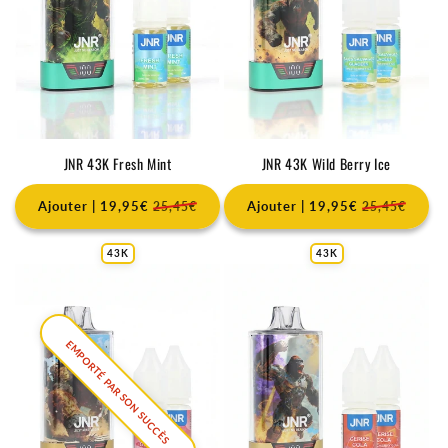
JNR 43K Fresh Mint
JNR 43K Wild Berry Ice
Ajouter | 19,95€
Ajouter | 19,95€
25,45€
25,45€
43K
43K
EMPORTÉ PAR SON SUCCÈS