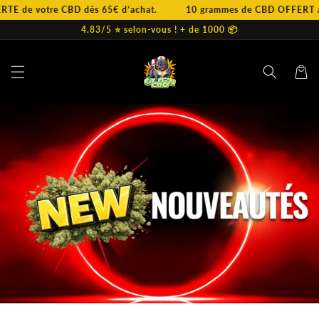
et
tre CBD dès 65€ d’achat.
10 grammes de CBD OFFERT à partir de
passer
au
4.83/5 ⭐️ selon-vous ! + de 1000 📦
contenu
Panier