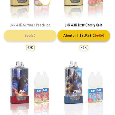
JNR 43K Summer Peach Ice
JNR 43K Fizzy Cherry Cola
Épuisé
Ajouter | 19,95€
25,45€
43K
43K