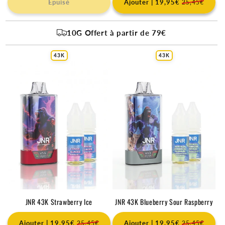
Épuisé
Ajouter | 19,95€
25,45€
10G Offert à partir de 79€
43K
43K
JNR 43K Strawberry Ice
JNR 43K Blueberry Sour Raspberry
Ajouter | 19,95€
Ajouter | 19,95€
25,45€
25,45€