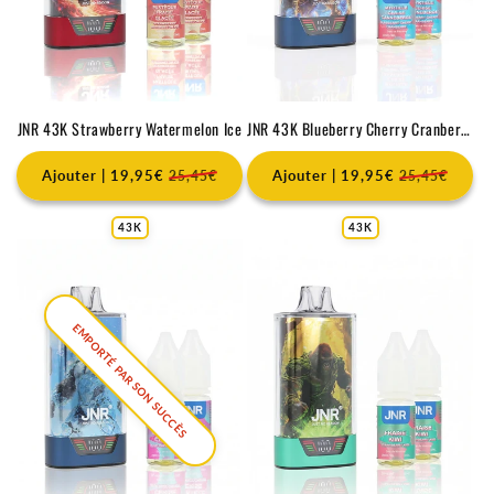
JNR 43K Strawberry Watermelon Ice
JNR 43K Blueberry Cherry Cranberry
Ajouter | 19,95€
Ajouter | 19,95€
25,45€
25,45€
43K
43K
EMPORTÉ PAR SON SUCCÈS