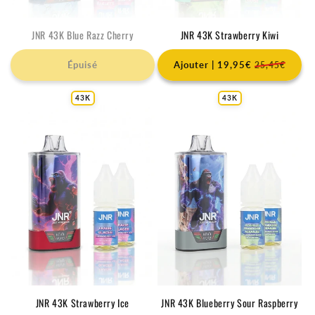
JNR 43K Blue Razz Cherry
JNR 43K Strawberry Kiwi
Épuisé
Ajouter | 19,95€
25,45€
43K
43K
JNR 43K Strawberry Ice
JNR 43K Blueberry Sour Raspberry