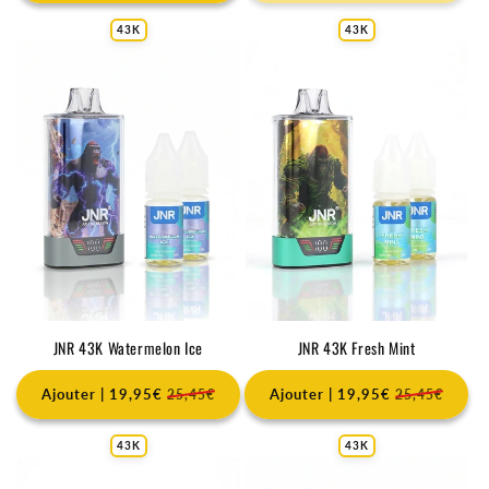
43K
43K
JNR 43K Watermelon Ice
JNR 43K Fresh Mint
Ajouter | 19,95€
Ajouter | 19,95€
25,45€
25,45€
43K
43K