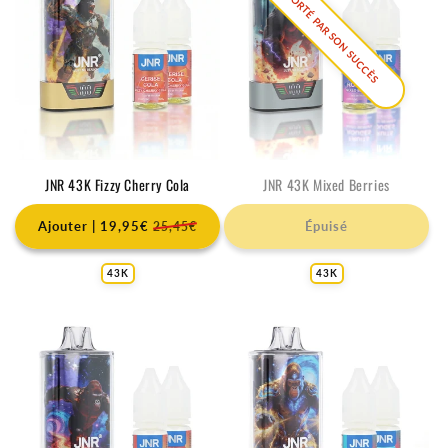
EMPORTÉ PAR SON SUCCÈS
JNR 43K Fizzy Cherry Cola
JNR 43K Mixed Berries
Ajouter | 19,95€
Épuisé
25,45€
43K
43K