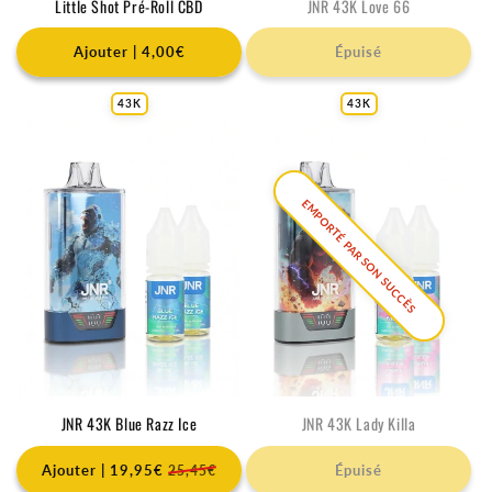
o
Little Shot Pré-Roll CBD
JNR 43K Love 66
d
Ajouter | 4,00€
Épuisé
u
i
43K
43K
t
s
EMPORTÉ PAR SON SUCCÈS
JNR 43K Blue Razz Ice
JNR 43K Lady Killa
Ajouter | 19,95€
Épuisé
25,45€