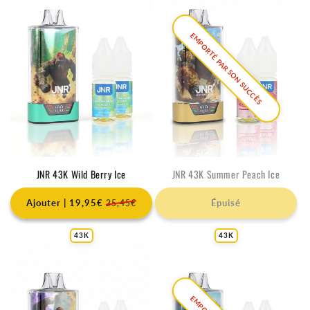
EMPORTÉ PAR SON SUCCÈS
JNR 43K Wild Berry Ice
JNR 43K Summer Peach Ice
Ajouter | 19,95€
Épuisé
25,45€
43K
43K