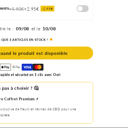
owers
+5,90€
+2,95€
-2,95€
tre le :
09/08
et le
10/08
S QUE 3 ARTICLES EN STOCK !
quand le produit est disponible
apide et sécurisé en 1 clic avec Ovri
 pas à choisir ? 🤔
re Coffret Premium ⚡️
exclusive de fleurs et résines de CBD pour une
plète.