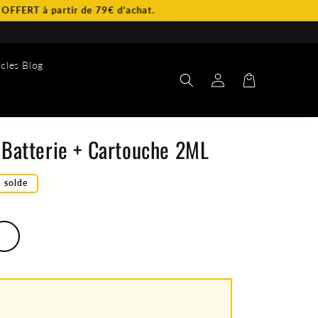
artir de 79€ d’achat.
icles Blog
Connexion
Panier
 Batterie + Cartouche 2ML
 solde