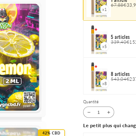
67,88€
33,
x1
5 articles
339,40€
15
x5
8 articles
543,04€
23
x8
Quantité
Réduire
Augmenter
la
la
Le petit plus qui chang
quantité
quantité
42% CBD
de
de