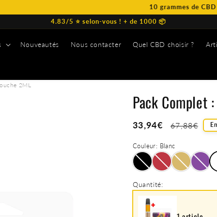
10 grammes de CBD OFFERT à p
4.83/5 ⭐️ selon-vous ! + de 1000 📦
s
Nouveautés
Nous contacter
Quel CBD choisir ?
Art
s
rtouche 2ML
Pack Complet :
Prix
33,94€
Prix
67,88€
En
soldé
habituel
Couleur:
Blanc
Quantité:
1 article