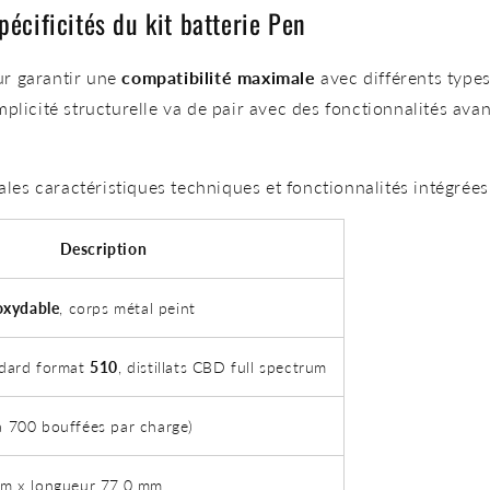
pécificités du kit batterie Pen
r garantir une
compatibilité maximale
avec différents type
mplicité structurelle va de pair avec des fonctionnalités a
ales caractéristiques techniques et fonctionnalités intégrées
Description
oxydable
, corps métal peint
dard format
510
, distillats CBD full spectrum
à 700 bouffées par charge)
mm x longueur 77,0 mm