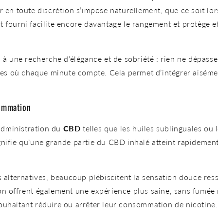
r en toute discrétion s’impose naturellement, que ce soit lo
t fourni facilite encore davantage le rangement et protège 
à une recherche d’élégance et de sobriété : rien ne dépasse
s où chaque minute compte. Cela permet d’intégrer aisémen
sommation
dministration du
CBD
telles que les huiles sublinguales ou l
gnifie qu’une grande partie du CBD inhalé atteint rapidement
s alternatives, beaucoup plébiscitent la sensation douce res
on offrent également une expérience plus saine, sans fumée 
ouhaitant réduire ou arrêter leur consommation de nicotine.