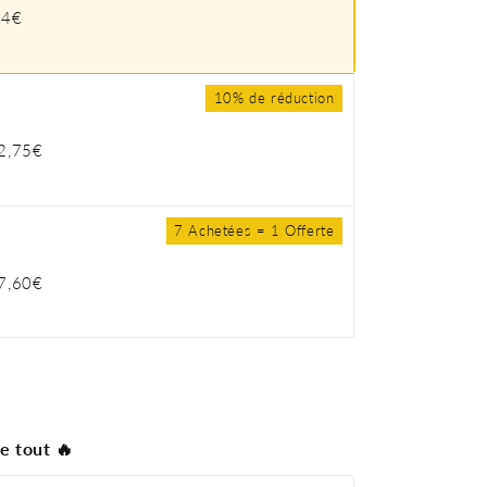
94€
10% de réduction
2,75€
7 Achetées = 1 Offerte
7,60€
e tout 🔥