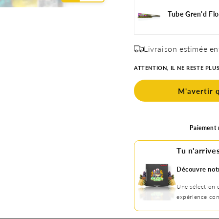
Pack
Pack
Tube Gren'd Fl
Complet
Complet
:
:
Batterie
Batterie
+
+
Livraison estimée en
Cartouche
Cartouche
2ML
2ML
ATTENTION, IL NE RESTE PLU
M'avertir 
Paiement r
Tu n'arrives
Découvre not
Une sélection 
expérience com