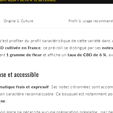
Origine & Culture
Profil & usage recommand
 c’est profiter du profil caractéristique de cette variété dans
D cultivée en France
, ce pré-roll se distingue par ses
notes
ient
1 gramme de fleur
et affiche un
taux de CBD de 6 %
, a
se et accessible
omatique frais et expressif
. Ses notes citronnées sont acco
 son caractère reconnaissable. Ce bouquet est notamment por
ène
.
mon Haze ne nécessite aucune préparation préalable : pas beso