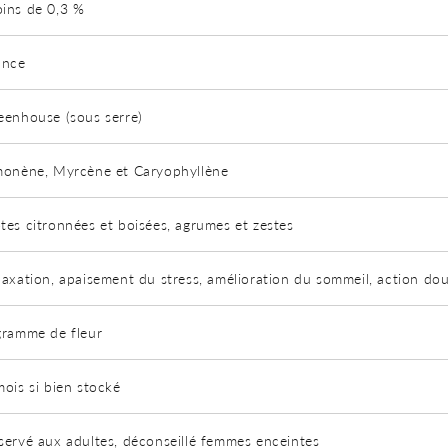
ins de 0,3 %
ance
eenhouse (sous serre)
monène, Myrcène et Caryophyllène
tes citronnées et boisées, agrumes et zestes
laxation, apaisement du stress, amélioration du sommeil, action dou
gramme de fleur
mois si bien stocké
servé aux adultes, déconseillé femmes enceintes