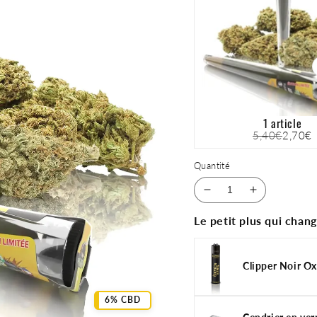
1 article
5,40€
2,70€
Quantité
Réduire
Augmenter
la
la
Le petit plus qui chang
quantité
quantité
de
de
Lemon
Lemon
Clipper Noir Ox
Pré-
Pré-
Roll
Roll
CBD
CBD
6% CBD