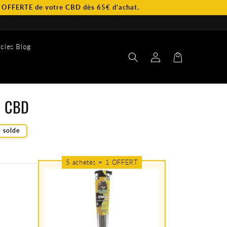
e votre CBD dès 65€ d’achat.
icles Blog
Connexion
Panier
l CBD
 solde
5 achetés = 1 OFFERT