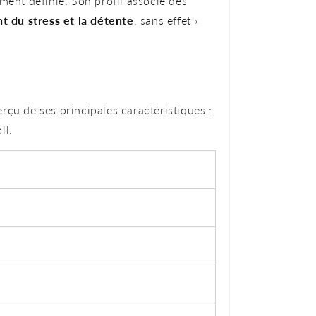
ment définie. Son profil associe des
nt du stress et la détente
, sans effet «
erçu de ses principales caractéristiques :
ll.