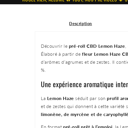
Description
Découvrir le
pré-roll CBD Lemon Haze
,
Élaboré à partir de
fleur Lemon Haze CB
d’arômes d’agrumes et de zestes. Il cont
%.
Une expérience aromatique inten
La
Lemon Haze
séduit par son
profil ar
et de zestes qui donnent à cette variété
limonène, de myrcène et de caryophyll
En format
pré-roll prêt à l’emploi
, la Le