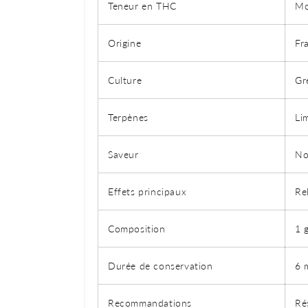
Teneur en THC
Mo
Origine
Fr
Culture
Gr
Terpènes
Li
Saveur
No
Effets principaux
Re
Composition
1 
Durée de conservation
6 
Recommandations
Ré