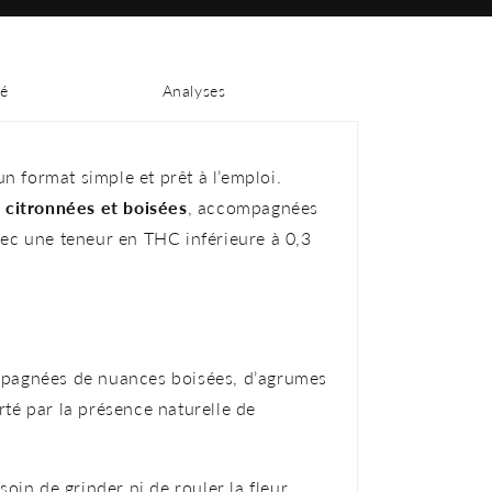
é
Analyses
 un format simple et prêt à l’emploi.
 citronnées et boisées
, accompagnées
vec une teneur en THC inférieure à 0,3
mpagnées de nuances boisées, d’agrumes
té par la présence naturelle de
in de grinder ni de rouler la fleur.