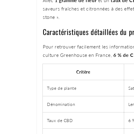
Avec
1 gramme de fleur
et un
taux de C
saveurs fraîches et citronnées à des eff
stone ».
Caractéristiques détaillées du 
Pour retrouver facilement les information
culture Greenhouse en France,
6 % de 
Critère
Type de plante
Sa
Dénomination
Le
Taux de CBD
6 