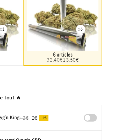
x1
x6
6 articles
32,40€
13,50€
e tout 🔥
yg’n King
+3€
+2€
-1€