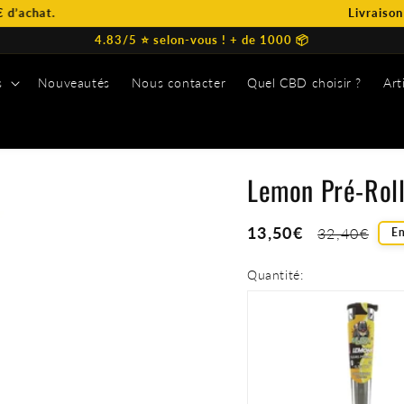
Livraison OFFERTE d
4.83/5 ⭐️ selon-vous ! + de 1000 📦
s
Nouveautés
Nous contacter
Quel CBD choisir ?
Art
s
Lemon Pré-Rol
Prix
13,50€
Prix
32,40€
En
soldé
habituel
Quantité: