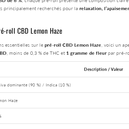
BD de 6 %
, chaque pré-roll présente une composition claire
ets principalement recherchés pour la
relaxation, l’apaiseme
pré-roll CBD Lemon Haze
s essentielles sur le
pré-roll CBD Lemon Haze
, voici un ap
CBD
, moins de 0,3 % de THC et
1 gramme de fleur
par pré-ro
Description / Valeur
tiva dominante (90 %) / Indica (10 %)
mon Haze
%