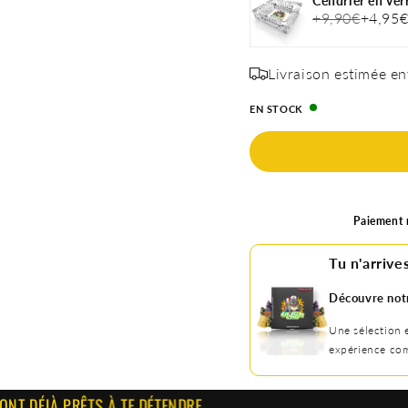
Cendrier en ver
+9,90€
+4,95
Livraison estimée en
EN STOCK
Paiement r
Tu n'arrives
Découvre not
Une sélection 
expérience com
 PRÊTS À TE DÉTENDRE