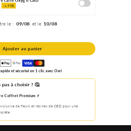
re carré Oxyg'n CBD
€
-4,95€
tre le :
09/08
et le
10/08
Ajouter au panier
apide et sécurisé en 1 clic avec Ovri
 pas à choisir ? 🤔
re Coffret Premium ⚡️
exclusive de fleurs et résines de CBD pour une
plète.