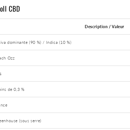
Roll CBD
Description / Valeur
tiva dominante (90 %) / Indica (10 %)
ach Ozz
%
ins de 0,3 %
ance
eenhouse (sous serre)