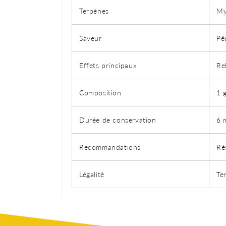
Terpènes
My
Saveur
Pê
Effets principaux
Re
Composition
1 
Durée de conservation
6 
Recommandations
Ré
Légalité
Te