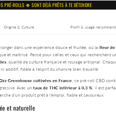
ROLLS 🍀 SONT DÉJÀ PRÊTS À TE DÉTENDRE
Origine & Culture
Profil & usage recommand
 plonger dans une expérience douce et fruitée, où la
fleur d
que et maîtrisé. Pensé pour celles et ceux qui recherchent 
des
, qualité de culture française et roulage artisanal. Chaqu
 additif, fidèle à l’esprit du chanvre bien travaillé.
 Ozz Greenhouse cultivées en France
, ce pré-roll CBD cont
ogressive. Avec un
taux de THC inférieur à 0,3 %
, il est par
rche d’un produit prêt à l’emploi, fiable et savoureux.
ée et naturelle