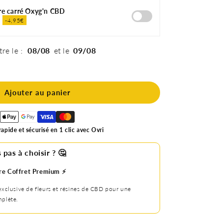
re carré Oxyg'n CBD
€
-4,95€
tre le :
08/08
et le
09/08
Ajouter au panier
apide et sécurisé en 1 clic avec Ovri
 pas à choisir ? 🤔
re Coffret Premium ⚡️
exclusive de fleurs et résines de CBD pour une
plète.