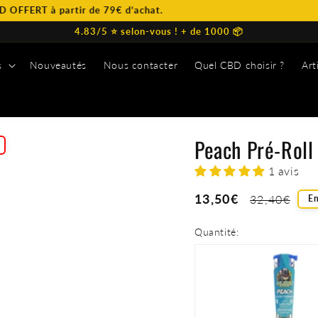
 partir de 79€ d’achat.
4.83/5 ⭐️ selon-vous ! + de 1000 📦
s
Nouveautés
Nous contacter
Quel CBD choisir ?
Art
s
Peach Pré-Rol
1 avis
Prix
13,50€
Prix
32,40€
En
soldé
habituel
Quantité: