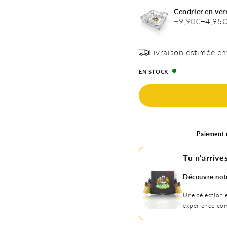
Cendrier en ver
+9,90€
+4,95
Livraison estimée en
EN STOCK
Paiement r
Tu n'arrives
Découvre not
Une sélection 
expérience com