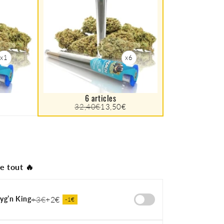
x1
x6
6 articles
32,40€
13,50€
e tout 🔥
yg’n King
+3€
+2€
-1€