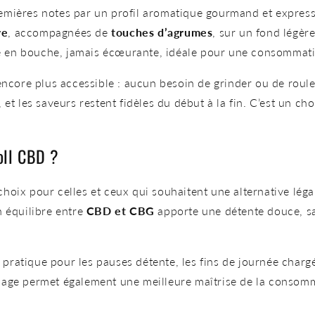
remières notes par un profil aromatique gourmand et express
re
, accompagnées de
touches d’agrumes
, sur un fond légè
 en bouche, jamais écœurante, idéale pour une consommati
encore plus accessible : aucun besoin de grinder ou de rouler,
et les saveurs restent fidèles du début à la fin. C’est un cho
.
oll CBD ?
choix pour celles et ceux qui souhaitent une alternative lé
on équilibre entre
CBD et CBG
apporte une détente douce, san
ié pratique pour les pauses détente, les fins de journée char
age permet également une meilleure maîtrise de la consommat