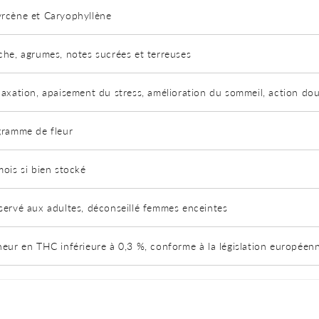
rcène et Caryophyllène
che, agrumes, notes sucrées et terreuses
laxation, apaisement du stress, amélioration du sommeil, action dou
gramme de fleur
mois si bien stocké
servé aux adultes, déconseillé femmes enceintes
neur en THC inférieure à 0,3 %, conforme à la législation européen