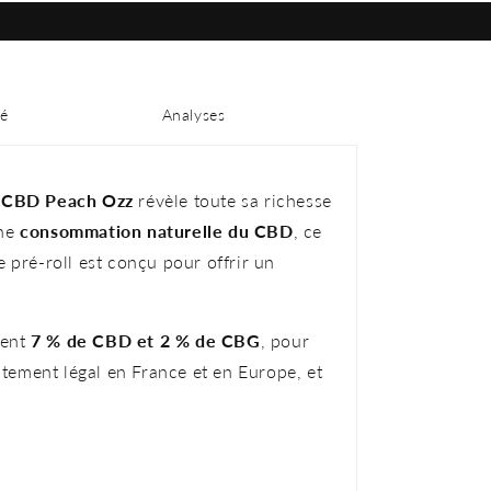
é
Analyses
e CBD Peach Ozz
révèle toute sa richesse
une
consommation naturelle du CBD
, ce
e pré-roll est conçu pour offrir un
ient
7 % de CBD et 2 % de CBG
, pour
faitement légal en France et en Europe, et