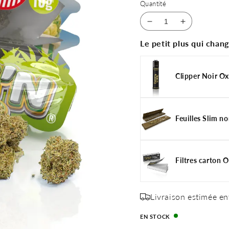
Quantité
Réduire
Augmenter
la
la
Le petit plus qui chang
quantité
quantité
de
de
Fleur
Fleur
Clipper Noir Ox
PopCorn
PopCorn
CBD
CBD
Feuilles Slim n
Filtres carton 
Livraison estimée en
EN STOCK