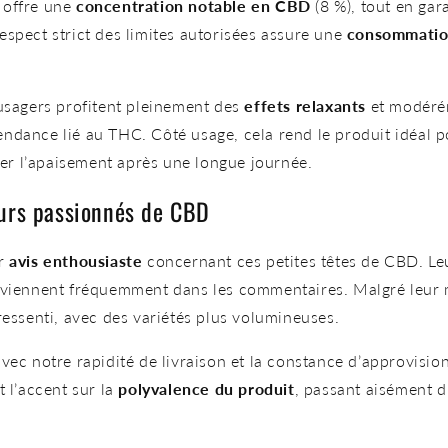
i offre une
concentration notable en CBD
(8 %), tout en ga
espect strict des limites autorisées assure une
consommatio
 usagers profitent pleinement des
effets relaxants
et modéré
endance lié au THC. Côté usage, cela rend le produit idéa
iser l’apaisement après une longue journée.
teurs passionnés de CBD
r
avis enthousiaste
concernant ces petites têtes de CBD. Le
 reviennent fréquemment dans les commentaires. Malgré leur 
ressenti, avec des variétés plus volumineuses.
avec notre rapidité de livraison et la constance d’approvisio
 l’accent sur la
polyvalence du produit
, passant aisément 