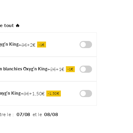
e tout 🔥
yg’n King
+3€
+2€
-1€
on blanchies Oxyg’n King
+2€
+1€
-1€
Oxyg’n King
+3€
+1,50€
-1,50€
tre le :
07/08
et le
08/08