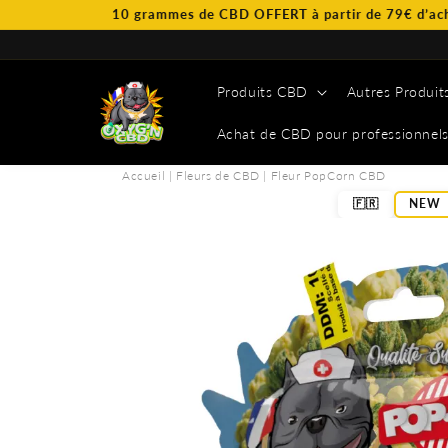
et
10 grammes de CBD OFFERT à partir de 79€ d’achat.
passer
au
contenu
Produits CBD
Autres Produit
Achat de CBD pour professionnel
Accueil
|
Fleurs de CBD
|
Fleur PopCorn CBD
🇫🇷
NEW
Passer aux
informations
produits