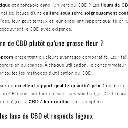
tique
et abordable dans l’univers du CBD ? Les
fleurs de C
nnelles. Issues d’une
culture sous serre soigneusement con
des, leur goût terreux et leur excellent rapport qualité-prix.
i découvrent le CBD avec exigence.
orn de CBD plutôt qu’une grosse fleur ?
opcorn
présentent plusieurs avantages comparatifs. Leur tail
perdre en puissance. À chaque utilisation, le consommateur 
our toutes les méthodes d’utilisation du CBD.
 sur un
excellent rapport qualité-quantité-prix
. Comme la ta
ir un CBD puissant tout en maîtrisant son budget. Cette carac
ou intégrer le
CBD à leur routine
sans complexe.
 les taux de CBD et respects légaux