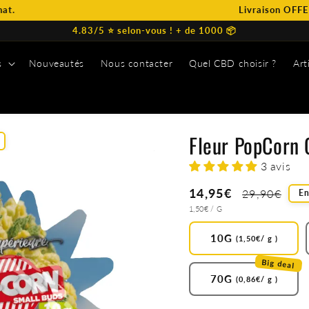
Livraison OFFERTE de vo
4.83/5 ⭐️ selon-vous ! + de 1000 📦
s
Nouveautés
Nous contacter
Quel CBD choisir ?
Art
s
Fleur PopCorn
3 avis
Prix
14,95€
Prix
29,90€
En
PRIX
PAR
soldé
1,50€
/
G
habituel
UNITAIRE
10G
(1,50€/ g )
Big deal
70G
(0,86€/ g )