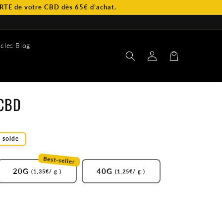
tre CBD dès 65€ d’achat.
icles Blog
Connexion
Panier
 CBD
 solde
Best-seller
20G
40G
(1,35€/ g )
(1,25€/ g )