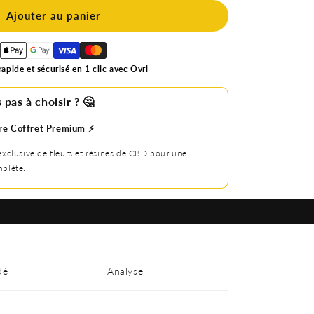
Ajouter au panier
apide et sécurisé en 1 clic avec Ovri
 pas à choisir ? 🤔
re Coffret Premium ⚡️
exclusive de fleurs et résines de CBD pour une
plète.
dé
Analyse