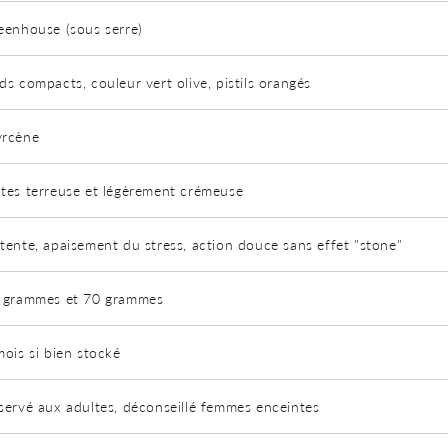
eenhouse (sous serre)
ds compacts, couleur vert olive, pistils orangés
rcène
tes terreuse et légèrement crémeuse
tente, apaisement du stress, action douce sans effet "stone"
 grammes et 70 grammes
mois si bien stocké
servé aux adultes, déconseillé femmes enceintes