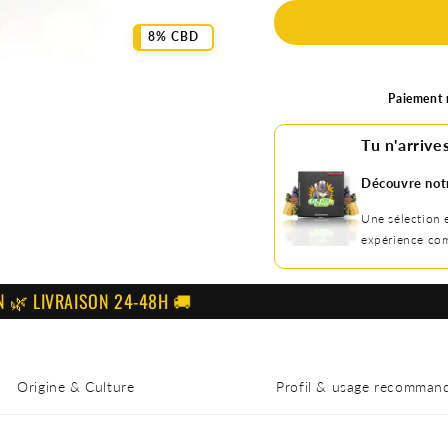
8% CBD
Paiement r
Tu n'arrives
Découvre not
Une sélection 
expérience com
IVRAISON 24-48H 🚚
Origine & Culture
Profil & usage recomman