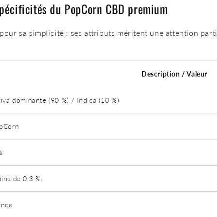
 spécificités du PopCorn CBD premium
our sa simplicité : ses
attributs
méritent une attention part
.
Description / Valeur
tiva dominante (90 %) / Indica (10 %)
pCorn
%
ins de 0,3 %
ance