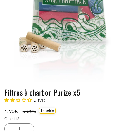
Filtres à charbon Purize x5
1 avis
Prix
1,95€
Prix
5,00€
En solde
soldé
habituel
Quantité