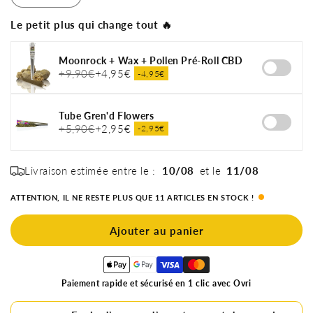
Réduire
Augmenter
la
la
Le petit plus qui change tout 🔥
quantité
quantité
de
de
Filtres
Filtres
Moonrock + Wax + Pollen Pré-Roll CBD
à
à
+9,90€
+4,95€
-4,95€
charbon
charbon
Purize
Purize
Tube Gren'd Flowers
x5
x5
+5,90€
+2,95€
-2,95€
Livraison estimée entre le :
10/08
et le
11/08
ATTENTION, IL NE RESTE PLUS QUE 11 ARTICLES EN STOCK !
Ajouter au panier
Paiement rapide et sécurisé en 1 clic avec Ovri