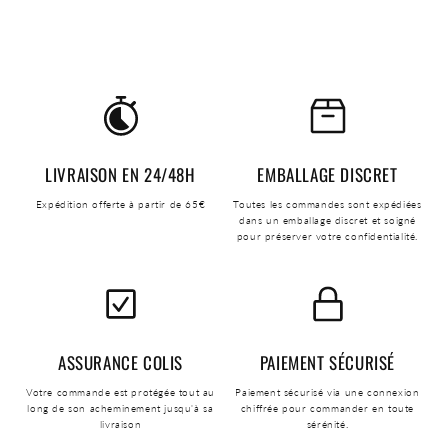
LIVRAISON EN 24/48H
EMBALLAGE DISCRET
Expédition offerte à partir de 65€
Toutes les commandes sont expédiées
dans un emballage discret et soigné
pour préserver votre confidentialité.
ASSURANCE COLIS
PAIEMENT SÉCURISÉ
Votre commande est protégée tout au
Paiement sécurisé via une connexion
long de son acheminement jusqu'à sa
chiffrée pour commander en toute
livraison
sérénité.