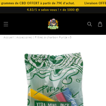
et
ammes de CBD OFFERT à partir de 79€ d’achat.
Livraison OFFERTE
passer
au
4.83/5 ⭐️ selon-vous ! + de 1000 📦
contenu
Panier
Accueil
|
Accessoires
|
Filtres à charbon Purize x5
Passer aux
informations
produits