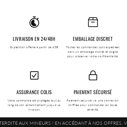
LIVRAISON EN 24/48H
EMBALLAGE DISCRET
Expédition offerte à partir de 65€
Toutes les commandes sont expédiées
dans un emballage discret et soigné
pour préserver votre confidentialité.
ASSURANCE COLIS
PAIEMENT SÉCURISÉ
Votre commande est protégée tout au
Paiement sécurisé via une connexion
long de son acheminement jusqu'à sa
chiffrée pour commander en toute
livraison
sérénité.
 AUX MINEURS ! EN ACCÉDANT À NOS OFFRES, VOUS CO