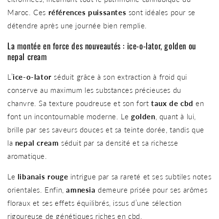
Maroc. Ces
références puissantes
sont idéales pour se
détendre après une journée bien remplie.
La montée en force des nouveautés : ice-o-lator, golden ou
nepal cream
L’
ice-o-lator
séduit grâce à son extraction à froid qui
conserve au maximum les substances précieuses du
chanvre. Sa texture poudreuse et son fort
taux de cbd
en
font un incontournable moderne. Le
golden
, quant à lui,
brille par ses saveurs douces et sa teinte dorée, tandis que
la
nepal cream
séduit par sa densité et sa richesse
aromatique.
Le
libanais rouge
intrigue par sa rareté et ses subtiles notes
orientales. Enfin,
amnesia
demeure prisée pour ses arômes
floraux et ses effets équilibrés, issus d’une sélection
rigoureuse de génétiques riches en cbd.