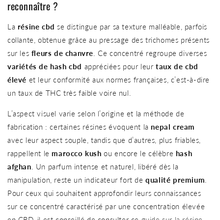
reconnaître ?
La
résine cbd
se distingue par sa texture malléable, parfois
collante, obtenue grâce au pressage des trichomes présents
sur les
fleurs de chanvre
. Ce concentré regroupe diverses
variétés de hash cbd
appréciées pour leur
taux de cbd
élevé
et leur conformité aux normes françaises, c’est-à-dire
un taux de THC très faible voire nul.
L’aspect visuel varie selon l’origine et la méthode de
fabrication : certaines résines évoquent la
nepal cream
avec leur aspect souple, tandis que d’autres, plus friables,
rappellent le
marocco kush
ou encore le célèbre
hash
afghan
. Un parfum intense et naturel, libéré dès la
manipulation, reste un indicateur fort de
qualité premium
.
Pour ceux qui souhaitent approfondir leurs connaissances
sur ce concentré caractérisé par une concentration élevée
en CBD, il est conseillé de consulter ce
guide sur la résine