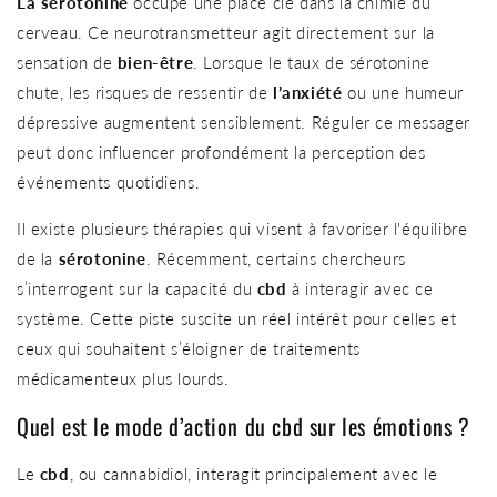
La sérotonine
occupe une place clé dans la chimie du
cerveau. Ce neurotransmetteur agit directement sur la
sensation de
bien-être
. Lorsque le taux de sérotonine
chute, les risques de ressentir de
l’anxiété
ou une humeur
dépressive augmentent sensiblement. Réguler ce messager
peut donc influencer profondément la perception des
événements quotidiens.
Il existe plusieurs thérapies qui visent à favoriser l'équilibre
de la
sérotonine
. Récemment, certains chercheurs
s’interrogent sur la capacité du
cbd
à interagir avec ce
système. Cette piste suscite un réel intérêt pour celles et
ceux qui souhaitent s’éloigner de traitements
médicamenteux plus lourds.
Quel est le mode d’action du cbd sur les émotions ?
Le
cbd
, ou cannabidiol, interagit principalement avec le