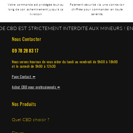
Votre commande est protégée tout au
Paiement sécurisé via une connexion
long de son acheminement jusqu'à sa
chiffrée pour commander en toute
livraison
sérénité.
ST STRICTEMENT INTERDITE AUX MINEURS ! EN ACCÉDA
Nous Contacter
09 78 28 83 17
Nous serons heureux de vous aider du lundi au vendredi de 9h00 à 18h00
et le samedi de 9h00 à 12h30
Page Contact ⬅️
Achat CBD pour professionnels ⬅️
Nos Produits
Quel CBD choisir ?
Fleurs