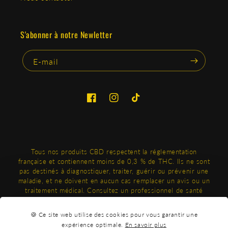
S'abonner à notre Newletter
E-mail
Facebook
Instagram
TikTok
Tous nos produits CBD respectent la réglementation
française et contiennent moins de 0,3 % de THC. Ils ne sont
pas destinés à diagnostiquer, traiter, guérir ou prévenir une
maladie, et ne doivent en aucun cas remplacer un avis ou un
traitement médical. Consultez un professionnel de santé
avant toute utilisation, en particulier si vous êtes enceinte,
allaitez ou suivez un traitement. Produits réservés aux
🍪 Ce site web utilise des cookies pour vous garantir une
adultes.
expérience optimale.
En savoir plus