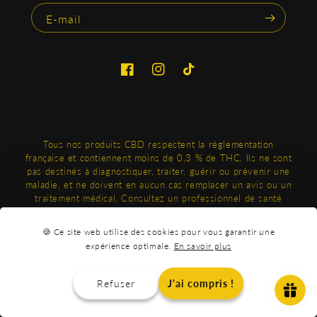
E-mail
Facebook
Instagram
TikTok
Tous nos produits CBD respectent la réglementation
française et contiennent moins de 0,3 % de THC. Ils ne sont
pas destinés à diagnostiquer, traiter, guérir ou prévenir une
maladie, et ne doivent en aucun cas remplacer un avis ou un
traitement médical. Consultez un professionnel de santé
avant toute utilisation, en particulier si vous êtes enceinte,
allaitez ou suivez un traitement. Produits réservés aux
🍪 Ce site web utilise des cookies pour vous garantir une
adultes.
expérience optimale.
En savoir plus
Moyens
Refuser
J'ai compris !
de
© 2026,
OXYG'N
®.
paiement