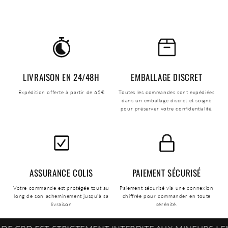
LIVRAISON EN 24/48H
EMBALLAGE DISCRET
Expédition offerte à partir de 65€
Toutes les commandes sont expédiées
dans un emballage discret et soigné
pour préserver votre confidentialité.
ASSURANCE COLIS
PAIEMENT SÉCURISÉ
Votre commande est protégée tout au
Paiement sécurisé via une connexion
long de son acheminement jusqu'à sa
chiffrée pour commander en toute
livraison
sérénité.