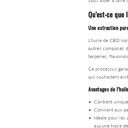
vous aider à faire 
Qu’est-ce que 
Une extraction pure
L’huile de CBD no
autres composés d
terpènes, flavono
Ce processus garan
qui souhaitent
évi
Avantages de l’hui
Contient
unique
Convient aux p
Idéale pour les
aucune trace d