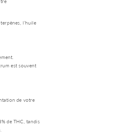
tre
 terpènes,
l’huile
tement.
ectrum est souvent
entation de votre
3% de THC, tandis
.