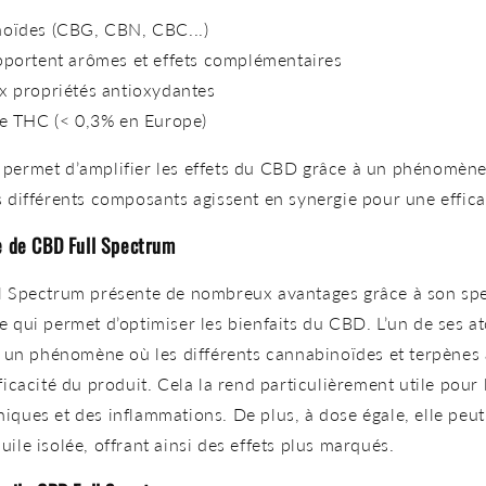
noïdes
(CBG, CBN, CBC...)
pportent arômes et effets complémentaires
x propriétés antioxydantes
de THC (< 0,3% en Europe)
 permet d’amplifier les effets du CBD grâce à un phénomèn
s différents composants agissent en synergie pour une effica
le de CBD Full Spectrum
ll Spectrum présente de nombreux avantages grâce à son sp
e qui permet d’optimiser les bienfaits du CBD. L’un de ses a
e, un phénomène où les différents cannabinoïdes et terpènes
fficacité du produit. Cela la rend particulièrement utile pour
iques et des inflammations. De plus, à dose égale, elle peut
ile isolée, offrant ainsi des effets plus marqués.