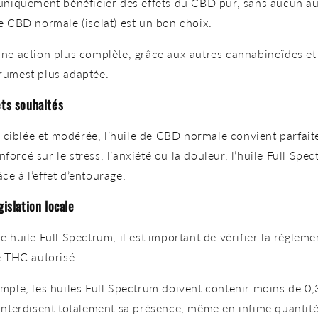
uniquement bénéficier des effets du
CBD pur, sans aucun au
de CBD normale (isolat)
est un bon choix.
une
action plus complète, grâce aux autres cannabinoïdes et
rumest plus adaptée.
ets souhaités
 ciblée et modérée, l’huile de CBD normale convient parfai
enforcé sur le stress, l’anxiété ou la douleur, l’huile Full Sp
âce à
l’effet d’entourage.
gislation locale
e huile Full Spectrum, il est important de
vérifier la réglem
e THC autorisé.
mple, les huiles Full Spectrum doivent contenir
moins de 0,
interdisent totalement sa présence, même en infime quantité