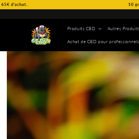
et
10 grammes de CBD OFFE
passer
au
contenu
Produits CBD
Autres Produit
Achat de CBD pour professionnel