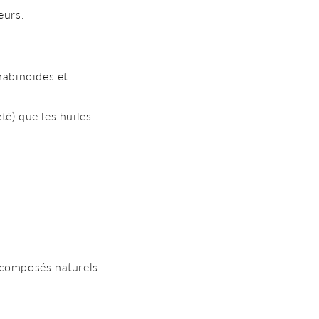
eurs.
nnabinoïdes et
té) que les huiles
 composés naturels