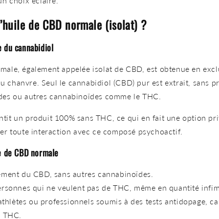
un choix éclairé.
l’huile de CBD normale (isolat) ?
 du cannabidiol
rmale, également appelée
isolat de CBD, est obtenue en
excl
u chanvre. Seul le
cannabidiol (CBD) pur
est extrait, sans 
ïdes ou autres cannabinoïdes comme le THC.
tit un produit
100% sans THC, ce qui en fait une option pri
ter toute interaction avec ce composé psychoactif.
le de CBD normale
ment du CBD, sans autres cannabinoïdes.
ersonnes qui
ne veulent pas de THC, même en quantité infim
athlètes ou professionnels soumis à des tests antidopage, car
e THC.