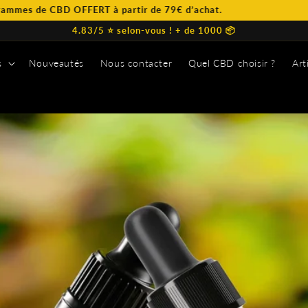
RT à partir de 79€ d’achat.
4.83/5 ⭐️ selon-vous ! + de 1000 📦
s
Nouveautés
Nous contacter
Quel CBD choisir ?
Art
s