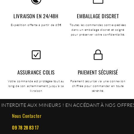
LIVRAISON EN 24/48H
EMBALLAGE DISCRET
Expédition offerte à partir de 65€
Toutes les commandes sont expédiées
dans un emballage discret et soigné
pour préserver votre confidentialité.
ASSURANCE COLIS
PAIEMENT SÉCURISÉ
Votre commande est protégée tout au
Paiement sécurisé via une connexion
long de son acheminement jusqu'à sa
chiffrée pour commander en toute
livraison
sérénité.
ITE AUX MINEURS ! EN ACCÉDANT À NOS OFFRES, VOUS
Nous Contacter
09 78 28 83 17