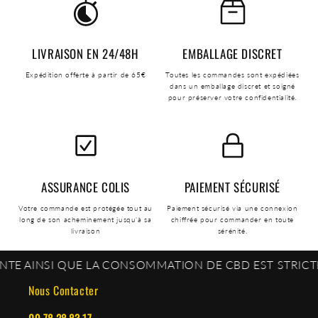
LIVRAISON EN 24/48H
EMBALLAGE DISCRET
Expédition offerte à partir de 65€
Toutes les commandes sont expédiées
dans un emballage discret et soigné
pour préserver votre confidentialité.
ASSURANCE COLIS
PAIEMENT SÉCURISÉ
Votre commande est protégée tout au
Paiement sécurisé via une connexion
long de son acheminement jusqu'à sa
chiffrée pour commander en toute
livraison
sérénité.
INSI QUE LA CONSOMMATION DE CBD EST STRICTEMENT 
Nous Contacter