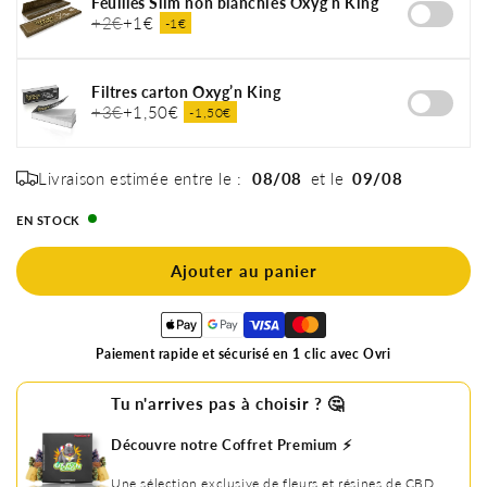
Feuilles Slim non blanchies Oxyg’n King
+2€
+1€
-1€
Filtres carton Oxyg’n King
+3€
+1,50€
-1,50€
Livraison estimée entre le :
08/08
et le
09/08
EN STOCK
Ajouter au panier
Paiement rapide et sécurisé en 1 clic avec Ovri
Tu n'arrives pas à choisir ? 🤔
Découvre notre Coffret Premium ⚡️
Une sélection exclusive de fleurs et résines de CBD