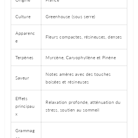
Culture
Greenhouse (sous serre)
Apparenc
Fleurs compactes, résineuses, denses
e
Terpènes
Myrcène, Caryophyllène et
Pinène
Notes amères avec des touches
Saveur
boisées et résineuses
Effets
Relaxation profonde, atténuation du
principau
stress, soutien au sommeil
x
Grammag