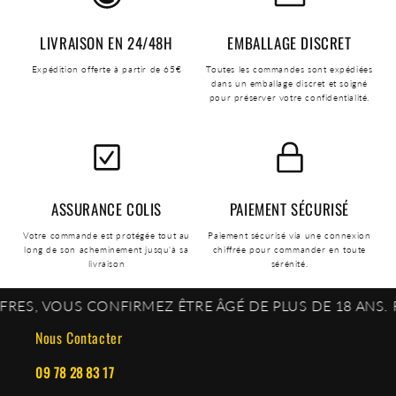
LIVRAISON EN 24/48H
EMBALLAGE DISCRET
Expédition offerte à partir de 65€
Toutes les commandes sont expédiées
dans un emballage discret et soigné
pour préserver votre confidentialité.
ASSURANCE COLIS
PAIEMENT SÉCURISÉ
Votre commande est protégée tout au
Paiement sécurisé via une connexion
long de son acheminement jusqu'à sa
chiffrée pour commander en toute
livraison
sérénité.
S CONFIRMEZ ÊTRE ÂGÉ DE PLUS DE 18 ANS. FAITES V
Nous Contacter
09 78 28 83 17