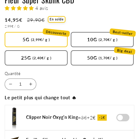
4 avis
Prix
14,95€
Prix
29,90€
En solde
PRIX
PAR
soldé
2,99€
/
G
habituel
UNITAIRE
Découverte
Best-seller
5G
10G
(2,99€/ g )
(2,70€/ g )
Big deal
25G
50G
(2,40€/ g )
(1,70€/ g )
Quantité
Réduire
Augmenter
la
la
Le petit plus qui change tout 🔥
quantité
quantité
de
de
Fleur
Fleur
Clipper Noir Oxyg’n King
+3€
+2€
-1€
Super
Super
Skunk
Skunk
CBD
CBD