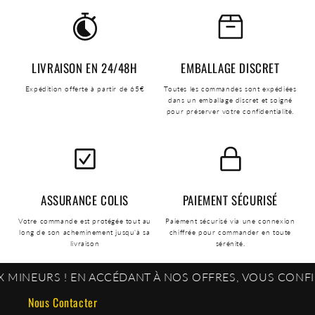
LIVRAISON EN 24/48H
EMBALLAGE DISCRET
Expédition offerte à partir de 65€
Toutes les commandes sont expédiées
dans un emballage discret et soigné
pour préserver votre confidentialité.
ASSURANCE COLIS
PAIEMENT SÉCURISÉ
Votre commande est protégée tout au
Paiement sécurisé via une connexion
long de son acheminement jusqu'à sa
chiffrée pour commander en toute
livraison
sérénité.
 ! EN ACCÉDANT À NOS OFFRES, VOUS CONFIRMEZ ÊTRE
Nous Contacter