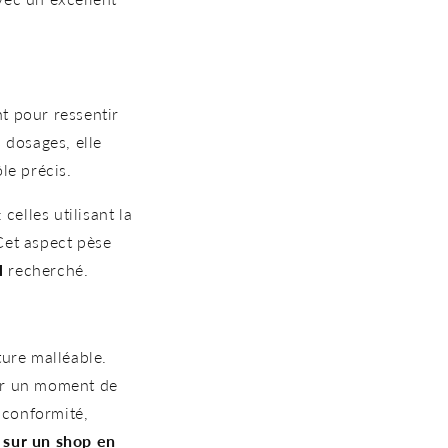
nt pour ressentir
 dosages, elle
le précis.
celles utilisant la
Cet aspect pèse
l
recherché.
ture malléable.
our un moment de
 conformité,
 sur un shop en