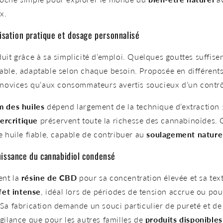
x.
lisation pratique et dosage personnalisé
uit grâce à sa simplicité d’emploi. Quelques gouttes suffise
ble, adaptable selon chaque besoin. Proposée en différents
 novices qu’aux consommateurs avertis soucieux d’un contrô
m des huiles
dépend largement de la technique d’extraction : 
rcritique
préservent toute la richesse des cannabinoïdes. 
e huile fiable, capable de contribuer au
soulagement nature
uissance du cannabidiol condensé
ent la
résine de CBD
pour sa concentration élevée et sa tex
fet intense
, idéal lors de périodes de tension accrue ou p
Sa fabrication demande un souci particulier de pureté et de
gilance que pour les autres familles de
produits disponibles