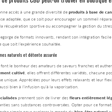
nne accès à une grande diversité de
produits à base de can
nse adaptée, que ce soit pour encourager un sommeil répara
r la récupération sportive ou accompagner la gestion du stres
egorge de formats innovants, rendant son intégration facile
e que soit l’expérience souhaitée.
ômes naturels et détente assurée
font le bonheur des amateurs de saveurs franches et authen
ement cultivé
, elles offrent différentes variétés, chacune p
unique. Appréciées pour leurs effets relaxants et leur flexibi
ussi bien à l’infusion qu’à la vaporisation.
cialisées
prennent soin de livrer des
fleurs entièrement lé
anties sans substances controversées. Opter pour ce format
oche simple pour explorer le monde du
bien-être naturel
av