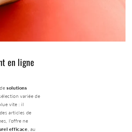
t en ligne
 de
solutions
sélection variée de
ue vite : il
des articles de
nes, l’offre ne
rel efficace
, au