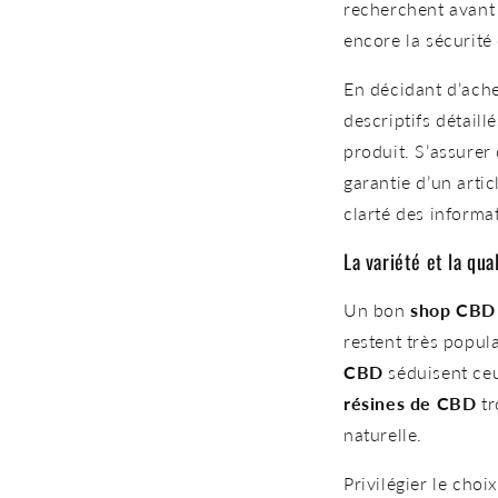
recherchent avant
encore la sécurité 
En décidant d’ach
descriptifs détail
produit. S’assurer
garantie d’un artic
clarté des informat
La variété et la qua
Un bon
shop CBD
restent très popul
CBD
séduisent ceu
résines de CBD
tr
naturelle.
Privilégier le choi