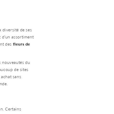
a diversité de ses
 d’un assortiment
ant des
fleurs de
ux nouveautés du
aucoup de sites
 achat sans
ande.
on. Certains