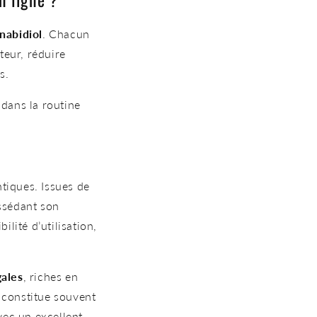
nabidiol
. Chacun
teur, réduire
s.
 dans la routine
tiques. Issues de
ossédant son
lité d’utilisation,
gales
, riches en
 constitue souvent
ec un excellent