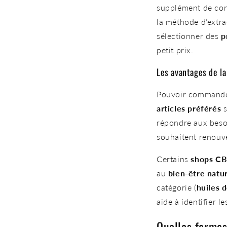
supplément de con
la méthode d’extra
sélectionner des
p
petit prix.
Les avantages de la 
Pouvoir commande
articles préférés
s
répondre aux beso
souhaitent renouve
Certains
shops CB
au
bien-être natu
catégorie (
huiles 
aide à identifier l
Quelles formes