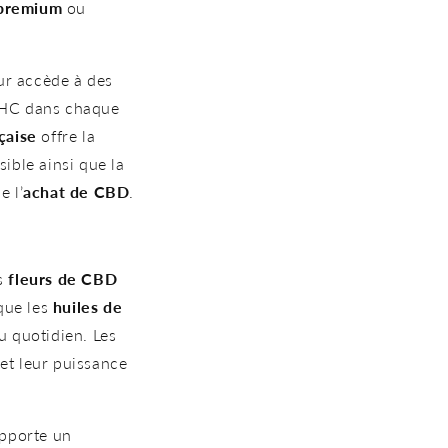
 premium
ou
ur accède à des
e THC dans chaque
çaise
offre la
sible ainsi que la
e l’
achat de CBD
.
es
fleurs de CBD
 que les
huiles de
u quotidien. Les
et leur puissance
pporte un