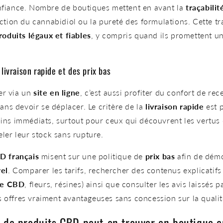
fiance. Nombre de boutiques mettent en avant la
traçabilit
ction du cannabidiol ou la pureté des formulations. Cette t
roduits légaux et fiables
, y compris quand ils promettent un
livraison rapide et des prix bas
r via un
site en ligne
, c’est aussi profiter du confort de rec
ans devoir se déplacer. Le critère de la
livraison rapide
est 
ins immédiats, surtout pour ceux qui découvrent les vertus
ler leur stock sans rupture.
D français
misent sur une politique de
prix bas
afin de démo
rel
. Comparer les tarifs, rechercher des contenus explicatif
de CBD
, fleurs, résines) ainsi que consulter les avis laissés p
es offres vraiment avantageuses sans concession sur la qualit
 de produits CBD peut-on trouver en boutique e