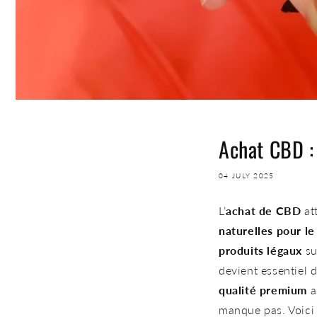
Achat CBD :
04 JULY 2025
L’
achat de CBD
att
naturelles pour le
produits légaux
su
devient essentiel 
qualité premium
a
manque pas. Voici 