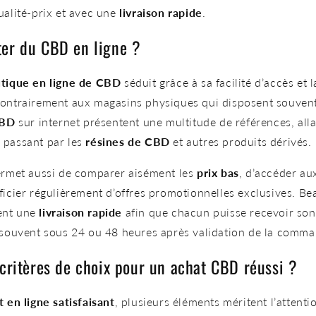
ualité-prix et avec une
livraison rapide
.
ter du CBD en ligne ?
tique en ligne de CBD
séduit grâce à sa facilité d’accès et l
Contrairement aux magasins physiques qui disposent souvent
CBD
sur internet présentent une multitude de références, all
 passant par les
résines de CBD
et autres produits dérivés.
rmet aussi de comparer aisément les
prix bas
, d’accéder a
ficier régulièrement d’offres promotionnelles exclusives. Be
ent une
livraison rapide
afin que chacun puisse recevoir son
, souvent sous 24 ou 48 heures après validation de la comm
 critères de choix pour un achat CBD réussi ?
t en ligne satisfaisant
, plusieurs éléments méritent l’attenti