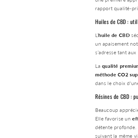
rapport qualité-pri
Huiles de CBD : uti
L’
huile de CBD
séd
un apaisement nota
s’adresse tant aux
La
qualité premiu
méthode CO2 supe
dans le choix d'un
Résines de CBD : p
Beaucoup appréci
Elle favorise un
ef
détente profonde. 
suivant la même vi