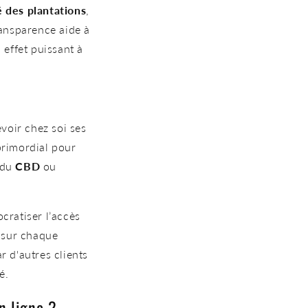
é des plantations
,
ransparence aide à
 effet puissant à
evoir chez soi ses
primordial pour
 du
CBD
ou
cratiser l’accès
s sur chaque
ar d'autres clients
é.
n ligne ?